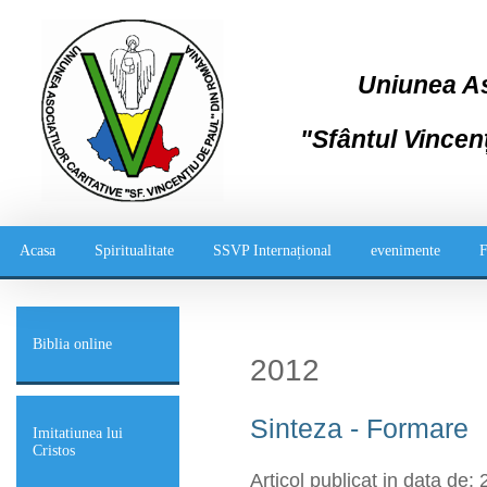
Uniunea Aso
"Sfântul Vincen
Acasa
Spiritualitate
SSVP Internațional
evenimente
F
Biblia online
2012
Sinteza - Formare
Imitatiunea lui
Cristos
Articol publicat in data de: