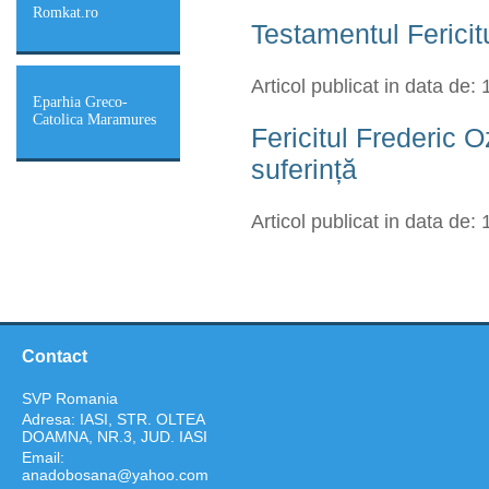
Romkat.ro
Testamentul Ferici
Articol publicat in data de:
Eparhia Greco-
Catolica Maramures
Fericitul Frederic 
suferință
Articol publicat in data de:
Contact
SVP Romania
Adresa: IASI, STR. OLTEA
DOAMNA, NR.3, JUD. IASI
Email:
anadobosana@yahoo.com