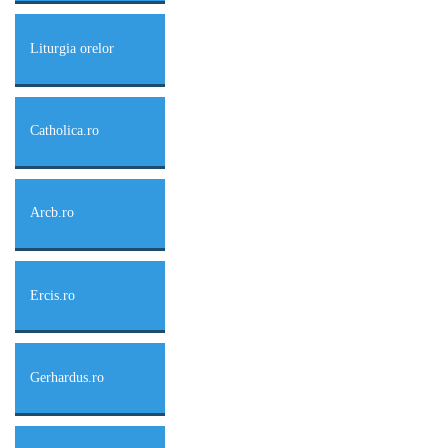
Liturgia orelor
Catholica.ro
Arcb.ro
Ercis.ro
Gerhardus.ro