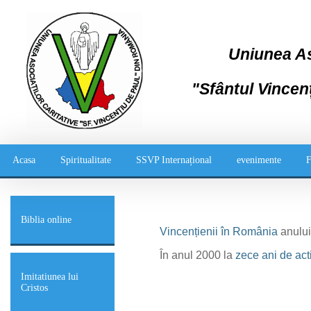
Uniunea Aso
"Sfântul Vincen
Acasa
Spiritualitate
SSVP Internațional
evenimente
F
Biblia online
Vincențienii în România
anului
În anul 2000 la
zece ani de acti
Imitatiunea lui
Cristos