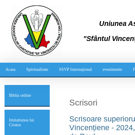
Uniunea Aso
"Sfântul Vincen
Acasa
Spiritualitate
SSVP Internațional
evenimente
F
Biblia online
Scrisori
Scrisoare superioru
Imitatiunea lui
Cristos
Vincențiene - 2024,